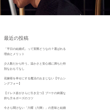
最近の投稿
「平日の結婚式」って実際どうなの？選ばれる
理由とメリット
少人数だから叶う。温かさと安心感に満ちた特
別なおもてなし
花嫁様を幸せにする魔法のおまじない【サムシ
ングフォー】
【ドレス姿がさらに引き立つ】ブーケの綺麗な
持ち方＆ポーズのコツ
今さら聞けない「六曜（六輝）」の意味と結婚