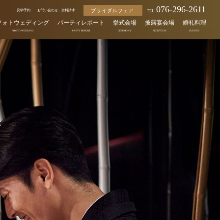
076-296-2611
ブライダルフェア
見学予約
お問い合わせ・資料請求
TEL
フォトウェディング
パーティレポート
挙式会場
披露宴会場
婚礼料理
PHOTO WEDDING
PARTY REPORT
CEREMONY
RECEPTION
CUISINE